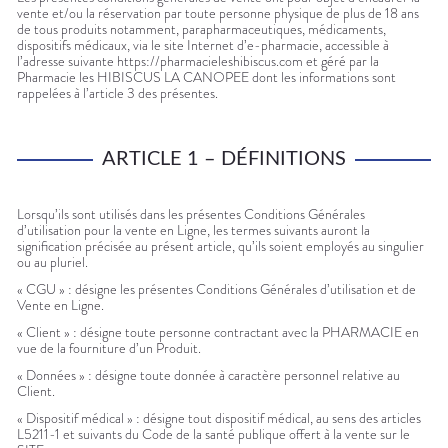
Aliments
DISPOSITIFS
D’ORDONNANCE
vente et/ou la réservation par toute personne physique de plus de 18 ans
Orthopédie
Vétérinaire
VISAGE-
Etendre
MÉDICAUX
de tous produits notamment, parapharmaceutiques, médicaments,
Compléments
CORPS-
Trousse à
alimentaires
CHEVEUX
dispositifs médicaux, via le site Internet d’e-pharmacie, accessible à
VOTRE
pharmacie
l’adresse suivante https://pharmacieleshibiscus.com et géré par la
APPLICATION
Dispositifs
Cheveux
Pharmacie les HIBISCUS LA CANOPEE dont les informations sont
DE SANTÉ
médicaux
rappelées à l’article 3 des présentes.
Corps
Homme
Solaire
ARTICLE 1 – DÉFINITIONS
Visage
Lorsqu’ils sont utilisés dans les présentes Conditions Générales
d’utilisation pour la vente en Ligne, les termes suivants auront la
signification précisée au présent article, qu’ils soient employés au singulier
ou au pluriel.
« CGU » : désigne les présentes Conditions Générales d’utilisation et de
Vente en Ligne.
« Client » : désigne toute personne contractant avec la PHARMACIE en
vue de la fourniture d’un Produit.
« Données » : désigne toute donnée à caractère personnel relative au
Client.
« Dispositif médical » : désigne tout dispositif médical, au sens des articles
L5211-1 et suivants du Code de la santé publique offert à la vente sur le