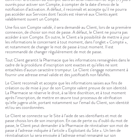
ouvrés pour activer son Compte, à compter de la date d’envoi de la
notification d’activation. A défaut, il reconnaît et accepte qu’il ne pourra
pas accéder aux Services dont l’accès est réservé aux Clients ayant
valablement ouvert un Compte.
Une fois son Compte validé, il sera demandé au Client, lors de sa première
connexion, de choisir son mot de passe. A défaut, le Client ne pourra pas
accéder à son Compte. En outre, le Client a la possibilité de mettre à jour
les informations le concernant à tout moment, dans l’onglet « Compte »,
et notamment de changer le mot de passe à tout moment. Il est
recommandé de changer régulièrement de mot de passe.
Tout Client garantit la Pharmacie que les informations renseignées dans le
cadre de la procédure d’inscription sont exactes et qu’elles ne sont
entachées d’aucun caractère trompeur. Le Client s’engage notamment à
fournir une adresse email valide et des justificatifs non falsifiés.
Le Client reconnaît et accepte que les informations saisies aux fins de
création ou de mise à jour de son Compte valent preuve de son identité.
La Pharmacie se réserve le droit, à sa libre discrétion, et à tout moment
après l’inscription, de mettre en œuvre tout processus de vérification
qu’elle jugera utile, portant notamment sur l’email du Client, son identité
et/ou ses coordonnées.
Le Client se connecte sur le Site à l’aide de ses identifiants et mot de
passe choisis lors de son inscription. En cas de perte ou d’oubli du mot de
passe, le Client peut demander à la Pharmacie de réinitialiser son mot de
passe à l’adresse indiquée à l’article « Exploitant du Site ». Un lien de
réinitialisation lui sera envoyée à l’adresse email renseigné sur son