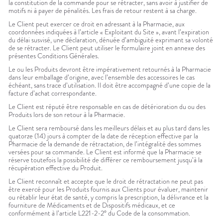
la constitution de la commande pour se rétracter, sans avoir à justifier de
motifs ni à payer de pénalités. Les frais de retour restent à sa charge.
Le Client peut exercer ce droit en adressant à la Pharmacie, aux
coordonnées indiquées à l’article « Exploitant du Site », avant l’expiration
du délai susvisé, une déclaration, dénuée d’ambiguïté exprimant sa volonté
de se rétracter. Le Client peut utiliser le formulaire joint en annexe des
présentes Conditions Générales.
Le ou les Produits devront être impérativement retournés à la Pharmacie
dans leur emballage d’origine, avec l’ensemble des accessoires le cas
échéant, sans trace d’utilisation. Il doit être accompagné d’une copie de la
facture d’achat correspondante.
Le Client est réputé être responsable en cas de détérioration du ou des
Produits lors de son retour à la Pharmacie.
Le Client sera remboursé dans les meilleurs délais et au plus tard dans les
quatorze (14) jours à compter de la date de réception effective par la
Pharmacie de la demande de rétractation, de l’intégralité des sommes
versées pour sa commande. Le Client est informé que la Pharmacie se
réserve toutefois la possibilité de différer ce remboursement jusqu’à la
récupération effective du Produit.
Le Client reconnaît et accepte que le droit de rétractation ne peut pas
être exercé pour les Produits fournis aux Clients pour évaluer, maintenir
ou rétablir leur état de santé, y compris la prescription, la délivrance et la
fourniture de Médicaments et de Dispositifs médicaux, et ce
conformément à l’article L221-2-2° du Code de la consommation.