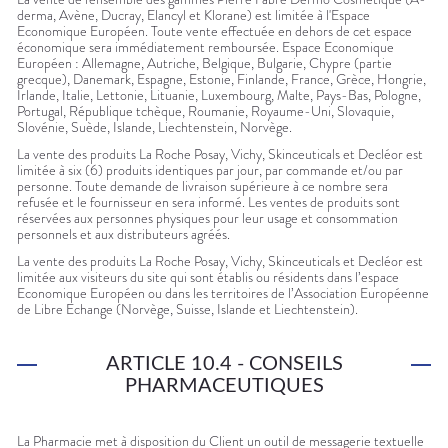
derma, Avène, Ducray, Elancyl et Klorane) est limitée à l'Espace
Economique Européen. Toute vente effectuée en dehors de cet espace
économique sera immédiatement remboursée. Espace Economique
Européen : Allemagne, Autriche, Belgique, Bulgarie, Chypre (partie
grecque), Danemark, Espagne, Estonie, Finlande, France, Grèce, Hongrie,
Irlande, Italie, Lettonie, Lituanie, Luxembourg, Malte, Pays-Bas, Pologne,
Portugal, République tchèque, Roumanie, Royaume-Uni, Slovaquie,
Slovénie, Suède, Islande, Liechtenstein, Norvège.
La vente des produits La Roche Posay, Vichy, Skinceuticals et Decléor est
limitée à six (6) produits identiques par jour, par commande et/ou par
personne. Toute demande de livraison supérieure à ce nombre sera
refusée et le fournisseur en sera informé. Les ventes de produits sont
réservées aux personnes physiques pour leur usage et consommation
personnels et aux distributeurs agréés.
La vente des produits La Roche Posay, Vichy, Skinceuticals et Decléor est
limitée aux visiteurs du site qui sont établis ou résidents dans l’espace
Economique Européen ou dans les territoires de l’Association Européenne
de Libre Echange (Norvège, Suisse, Islande et Liechtenstein).
ARTICLE 10.4 - CONSEILS
PHARMACEUTIQUES
La Pharmacie met à disposition du Client un outil de messagerie textuelle