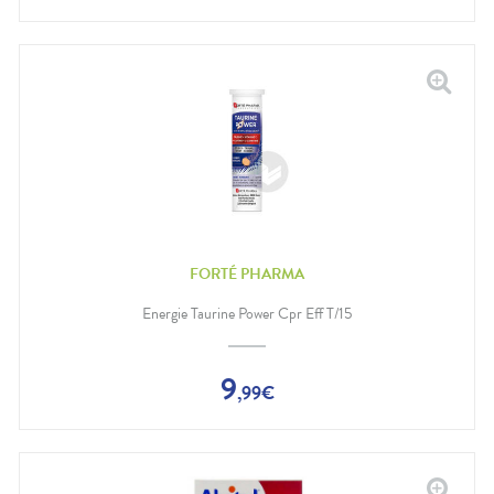
FORTÉ PHARMA
Energie Taurine Power Cpr Eff T/15
9
,
99
€