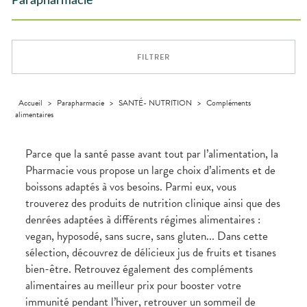
Parapharmacie
Aliments
DISPOSITIFS
D’ORDONNANCE
Orthopédie
Vétérinaire
VISAGE-
Etendre
MÉDICAUX
Compléments
CORPS-
Trousse à
alimentaires
CHEVEUX
VOTRE
pharmacie
APPLICATION
Dispositifs
Cheveux
DE SANTÉ
FILTRER
médicaux
Corps
Homme
Solaire
Accueil
>
Parapharmacie
>
SANTÉ- NUTRITION
>
Compléments
alimentaires
Visage
Parce que la santé passe avant tout par l’alimentation, la
Pharmacie vous propose un large choix d’aliments et de
boissons adaptés à vos besoins. Parmi eux, vous
trouverez des produits de nutrition clinique ainsi que des
denrées adaptées à différents régimes alimentaires :
vegan, hyposodé, sans sucre, sans gluten... Dans cette
sélection, découvrez de délicieux jus de fruits et tisanes
bien-être. Retrouvez également des compléments
alimentaires au meilleur prix pour booster votre
immunité pendant l’hiver, retrouver un sommeil de