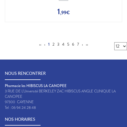
1
,
99
€
‹‹
‹
1
2
3
4
5
6
7
›
››
NOUS RENCONTRER
Pharmacie les HIBISCUS LA CANOPEE
3 RUE DE L'Université BERKELEY ZAC HIBISCUS ANGLE CLINIQUE LA
CANOPEE
97300
CAYENNE
Tel :
06 94 24 28 48
NOS HORAIRES