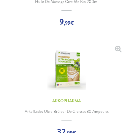
Huile De Massage Certifiée Bio 200ml
9
,
99
€
ARKOPHARMA
Arkofluides Ultra Brûleur De Graisses 30 Ampoules
32
,
99
€