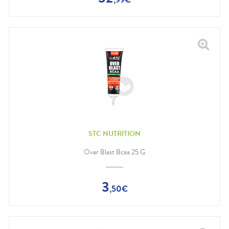
STC NUTRITION
Over Blast Bcaa 25 G
3
,
50
€