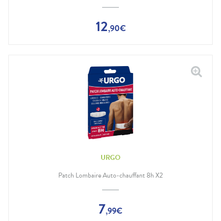
12
,
90
€
URGO
Patch Lombaire Auto-chauffant 8h X2
7
,
99
€