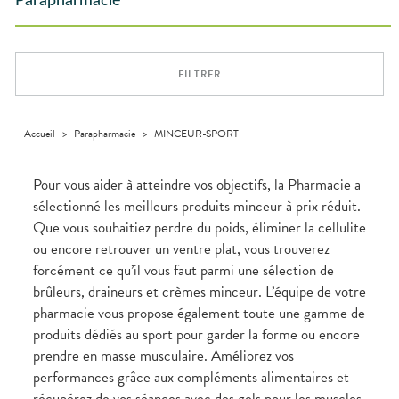
Parapharmacie
Aliments
DISPOSITIFS
D’ORDONNANCE
Orthopédie
Vétérinaire
VISAGE-
Etendre
MÉDICAUX
Compléments
CORPS-
Trousse à
alimentaires
CHEVEUX
VOTRE
pharmacie
APPLICATION
Dispositifs
Cheveux
DE SANTÉ
FILTRER
médicaux
Corps
Homme
Solaire
Accueil
>
Parapharmacie
>
MINCEUR-SPORT
Visage
Pour vous aider à atteindre vos objectifs, la Pharmacie a
sélectionné les meilleurs produits minceur à prix réduit.
Que vous souhaitiez perdre du poids, éliminer la cellulite
ou encore retrouver un ventre plat, vous trouverez
forcément ce qu’il vous faut parmi une sélection de
brûleurs, draineurs et crèmes minceur. L’équipe de votre
pharmacie vous propose également toute une gamme de
produits dédiés au sport pour garder la forme ou encore
prendre en masse musculaire. Améliorez vos
performances grâce aux compléments alimentaires et
récupérez de vos séances avec des gels pour les muscles