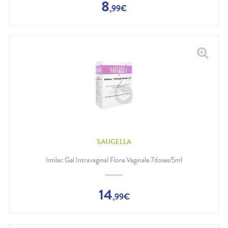
8
,
99
€
SAUGELLA
Intilac Gel Intravaginal Flore Vaginale 7doses/5ml
14
,
99
€