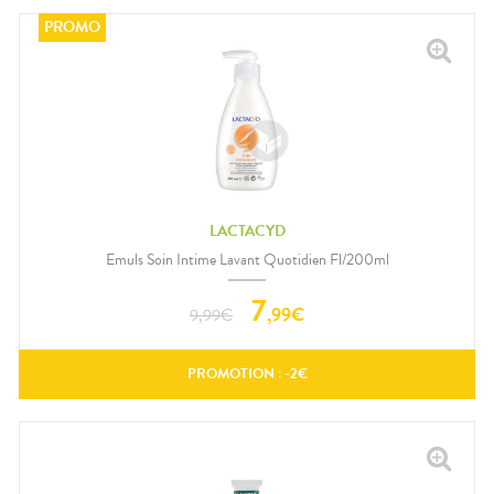
LACTACYD
Emuls Soin Intime Lavant Quotidien Fl/200ml
7
,
99
€
9,99
€
PROMOTION : -
2
€