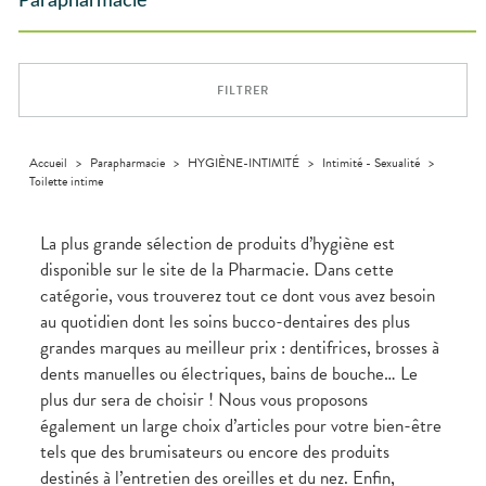
Parapharmacie
Aliments
DISPOSITIFS
D’ORDONNANCE
Orthopédie
Vétérinaire
VISAGE-
Etendre
MÉDICAUX
Compléments
CORPS-
Trousse à
alimentaires
CHEVEUX
VOTRE
pharmacie
APPLICATION
Dispositifs
Cheveux
DE SANTÉ
FILTRER
médicaux
Corps
Homme
Solaire
Accueil
>
Parapharmacie
>
HYGIÈNE-INTIMITÉ
>
Intimité - Sexualité
>
Toilette intime
Visage
La plus grande sélection de produits d’hygiène est
disponible sur le site de la Pharmacie. Dans cette
catégorie, vous trouverez tout ce dont vous avez besoin
au quotidien dont les soins bucco-dentaires des plus
grandes marques au meilleur prix : dentifrices, brosses à
dents manuelles ou électriques, bains de bouche… Le
plus dur sera de choisir ! Nous vous proposons
également un large choix d’articles pour votre bien-être
tels que des brumisateurs ou encore des produits
destinés à l’entretien des oreilles et du nez. Enfin,