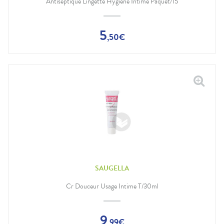
Antiseptique Lingette Hygiène Intime Paquet/15
5
,
50
€
SAUGELLA
Cr Douceur Usage Intime T/30ml
9
,
99
€