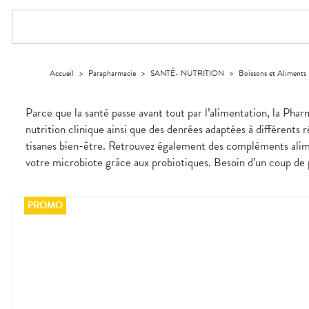
Aliments
DISPOSITIFS
D’ORDONNANCE
Orthopédie
Vétérinaire
VISAGE-
Etendre
MÉDICAUX
Compléments
CORPS-
Trousse à
alimentaires
CHEVEUX
VOTRE
pharmacie
APPLICATION
Dispositifs
Cheveux
DE SANTÉ
médicaux
Corps
Accueil
>
Parapharmacie
>
SANTÉ- NUTRITION
>
Boissons et Aliments
Homme
Solaire
Parce que la santé passe avant tout par l’alimentation, la Pha
Visage
nutrition clinique ainsi que des denrées adaptées à différents 
tisanes bien-être. Retrouvez également des compléments alime
votre microbiote grâce aux probiotiques. Besoin d’un coup de p