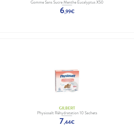
Gomme Sans Sucre Menthe Eucalyptus X50
6
,
99
€
GILBERT
Physiosalt Réhydratation 10 Sachets
7
,
44
€