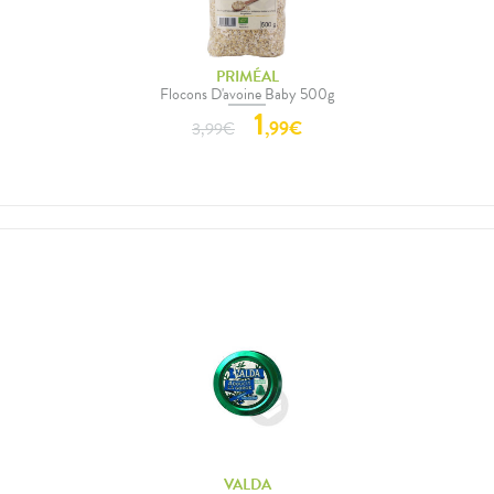
PRIMÉAL
Flocons D'avoine Baby 500g
1
,
99
€
3,99
€
VALDA