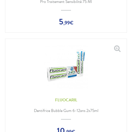
Pro Traitement Sensibilité 75 Ml
5
,
99
€
FLUOCARIL
Dentifrice Bubble Gum 6-12ans 2x75ml
10
,
99
€