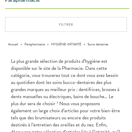
Parapharmacie
Aliments
DISPOSITIFS
D’ORDONNANCE
Orthopédie
Vétérinaire
VISAGE-
Etendre
MÉDICAUX
Compléments
CORPS-
Trousse à
alimentaires
CHEVEUX
VOTRE
pharmacie
APPLICATION
Dispositifs
Cheveux
DE SANTÉ
FILTRER
médicaux
Corps
Homme
Solaire
Accueil
>
Parapharmacie
>
HYGIÈNE-INTIMITÉ
>
Soins dentaires
Visage
La plus grande sélection de produits d’hygiène est
disponible sur le site de la Pharmacie. Dans cette
catégorie, vous trouverez tout ce dont vous avez besoin
au quotidien dont les soins bucco-dentaires des plus
grandes marques au meilleur prix : dentifrices, brosses à
dents manuelles ou électriques, bains de bouche… Le
plus dur sera de choisir ! Nous vous proposons
également un large choix d’articles pour votre bien-être
tels que des brumisateurs ou encore des produits
destinés à l’entretien des oreilles et du nez. Enfin,
découvrez notre sélection d’articles liés à l’intimité, qu’il