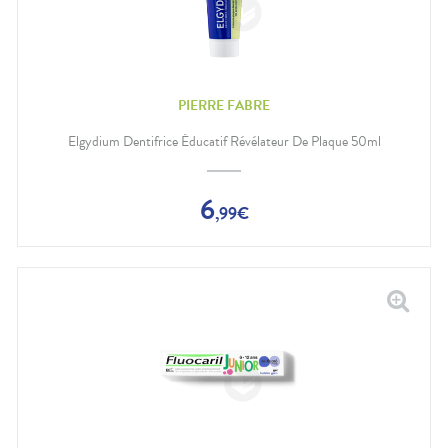
PIERRE FABRE
Elgydium Dentifrice Éducatif Révélateur De Plaque 50ml
6
,
99
€