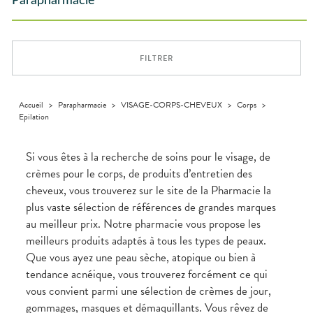
Parapharmacie
Aliments
DISPOSITIFS
D’ORDONNANCE
Orthopédie
Vétérinaire
VISAGE-
Etendre
MÉDICAUX
Compléments
CORPS-
Trousse à
alimentaires
CHEVEUX
VOTRE
pharmacie
APPLICATION
Dispositifs
Cheveux
DE SANTÉ
FILTRER
médicaux
Corps
Homme
Solaire
Accueil
>
Parapharmacie
>
VISAGE-CORPS-CHEVEUX
>
Corps
>
Epilation
Visage
Si vous êtes à la recherche de soins pour le visage, de
crèmes pour le corps, de produits d’entretien des
cheveux, vous trouverez sur le site de la Pharmacie la
plus vaste sélection de références de grandes marques
au meilleur prix. Notre pharmacie vous propose les
meilleurs produits adaptés à tous les types de peaux.
Que vous ayez une peau sèche, atopique ou bien à
tendance acnéique, vous trouverez forcément ce qui
vous convient parmi une sélection de crèmes de jour,
gommages, masques et démaquillants. Vous rêvez de