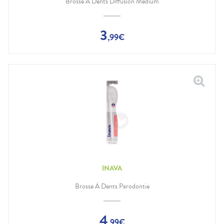
Brosse À Dents Diffusion Médium
3
,
99
€
INAVA
Brosse À Dents Parodontie
4
,
99
€