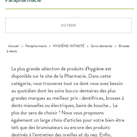
Parapharmacie
Aliments
DISPOSITIFS
D’ORDONNANCE
Orthopédie
Vétérinaire
VISAGE-
Etendre
MÉDICAUX
Compléments
CORPS-
Trousse à
alimentaires
CHEVEUX
VOTRE
pharmacie
APPLICATION
Dispositifs
Cheveux
DE SANTÉ
FILTRER
médicaux
Corps
Homme
Solaire
Accueil
>
Parapharmacie
>
HYGIÈNE-INTIMITÉ
>
Soins dentaires
>
Brosses
à dents
Visage
La plus grande sélection de produits d’hygiène est
disponible sur le site de la Pharmacie. Dans cette
catégorie, vous trouverez tout ce dont vous avez besoin
au quotidien dont les soins bucco-dentaires des plus
grandes marques au meilleur prix : dentifrices, brosses à
dents manuelles ou électriques, bains de bouche… Le
plus dur sera de choisir ! Nous vous proposons
également un large choix d’articles pour votre bien-être
tels que des brumisateurs ou encore des produits
destinés à l’entretien des oreilles et du nez. Enfin,