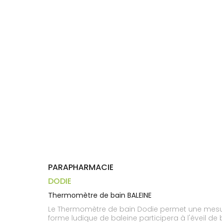
Aliments
DISPOSITIFS
D’ORDONNANCE
Orthopédie
Vétérinaire
VISAGE-
Etendre
MÉDICAUX
Compléments
CORPS-
Trousse à
alimentaires
CHEVEUX
VOTRE
pharmacie
APPLICATION
Dispositifs
Cheveux
DE SANTÉ
médicaux
Corps
Homme
Solaire
Visage
PARAPHARMACIE
DODIE
Thermomètre de bain BALEINE
Le Thermomètre de bain Dodie permet une mesure fia
forme ludique de baleine participera à l'éveil de