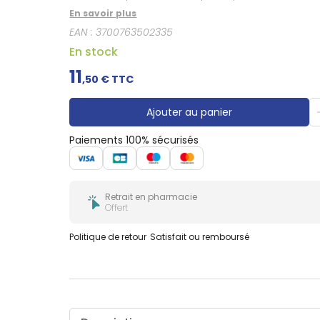
En savoir plus
EAN :
3700763502335
En stock
11
,
50
€ TTC
Ajouter au panier
Paiements 100% sécurisés
Retrait en pharmacie
Offert
Politique de retour
Satisfait ou remboursé