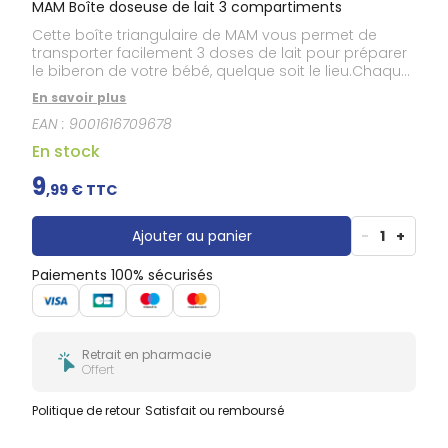
MAM Boîte doseuse de lait 3 compartiments
Cette boîte triangulaire de MAM vous permet de
transporter facilement 3 doses de lait pour préparer
le biberon de votre bébé, quelque soit le lieu.Chaque
compartiment peut contenir 40g de lait en
En savoir plus
poudre.Convient également pour la conservation du
EAN :
9001616709678
goûter !
En stock
9
,
99
€ TTC
Ajouter au panier
-
1
+
Paiements 100% sécurisés
Retrait en pharmacie
Offert
Politique de retour
Satisfait ou remboursé