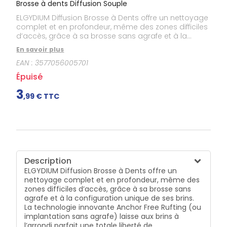
Brosse à dents Diffusion Souple
ELGYDIUM Diffusion Brosse à Dents offre un nettoyage
complet et en profondeur, même des zones difficiles
d’accès, grâce à sa brosse sans agrafe et à la
configuration unique de ses brins. La technologie
En savoir plus
innovante Anchor Free Rufting (ou implantation sans
EAN :
3577056005701
agrafe) laisse aux brins à l’arrondi parfait une totale
liberté de configuration. La brosse à dents s’adapte
Épuisé
à tout, fait preuve de souplesse et assure le meilleur
des nettoyages (idéalement trois fois par jour après
3
,
99
€ TTC
les repas).
Description
ELGYDIUM Diffusion Brosse à Dents offre un
nettoyage complet et en profondeur, même des
zones difficiles d’accès, grâce à sa brosse sans
agrafe et à la configuration unique de ses brins.
La technologie innovante Anchor Free Rufting (ou
implantation sans agrafe) laisse aux brins à
l’arrondi parfait une totale liberté de