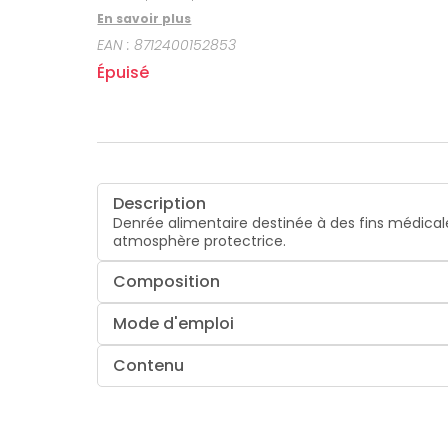
En savoir plus
EAN :
8712400152853
Épuisé
Description
Denrée alimentaire destinée à des fins médicale
atmosphère protectrice.
Composition
Mode d'emploi
Contenu