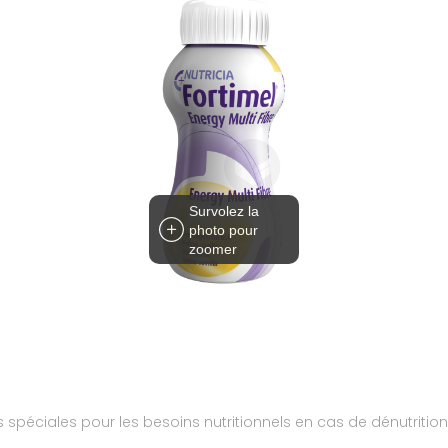
Survolez la
photo pour
zoomer
 spéciales pour les besoins nutritionnels en cas de dénutritio