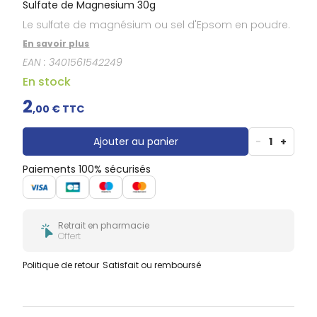
Sulfate de Magnesium 30g
Le sulfate de magnésium ou sel d'Epsom en poudre.
En savoir plus
EAN :
3401561542249
En stock
2
,
00
€ TTC
Ajouter au panier
-
1
+
Paiements 100% sécurisés
Retrait en pharmacie
Offert
Politique de retour
Satisfait ou remboursé