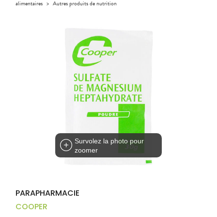
Aliments
alimentaires
>
Autres produits de nutrition
DISPOSITIFS
D’ORDONNANCE
Orthopédie
Vétérinaire
VISAGE-
Etendre
MÉDICAUX
Compléments
CORPS-
Trousse à
alimentaires
CHEVEUX
VOTRE
pharmacie
APPLICATION
Dispositifs
Cheveux
DE SANTÉ
médicaux
Corps
Homme
Solaire
Visage
Survolez la photo pour
zoomer
PARAPHARMACIE
COOPER