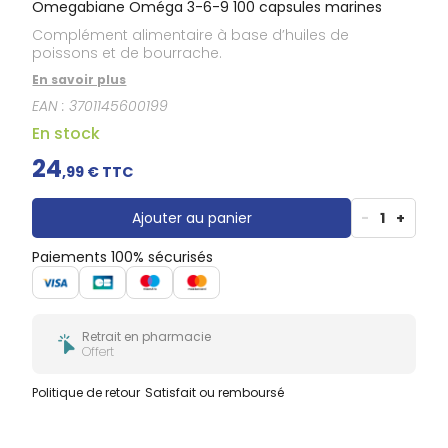
Omegabiane Oméga 3-6-9 100 capsules marines
Complément alimentaire à base d’huiles de
poissons et de bourrache.
En savoir plus
EAN :
3701145600199
En stock
24
,
99
€ TTC
Ajouter au panier
-
1
+
Paiements 100% sécurisés
Retrait en pharmacie
Offert
Politique de retour
Satisfait ou remboursé