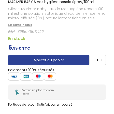
MARIMER BABY S nas hygiène nasale Spray/100ml
Gilbert Marimer Baby Eau de Mer Hygiène Nasale 100
ml est une solution isotonique d'eau de mer stérile et
micro-diffusée (9%), naturellement riche en sels
minéraux et oligo-éléments marins, qui facilite
En savoir plus
l'évacuation des sécrétions nasales en
EAN :
3518646671425
douceur.Recommandé chez l'enfant et le nourrisson
dès la naissance, ce spray est idéal pour l'hygiène
En stock
nasale quotidienne, pour le lavage des fosses
nasales et l'humidification de la muqueuse
5
,
99
€ TTC
nasale.L'embout du spray permet une diffusion en
toute sécurité.
Ajouter au panier
-
1
+
Paiements 100% sécurisés
Retrait en pharmacie
Offert
Politique de retour
Satisfait ou remboursé