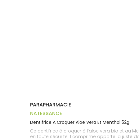
Aliments
DISPOSITIFS
D’ORDONNANCE
Orthopédie
Vétérinaire
VISAGE-
Etendre
MÉDICAUX
Compléments
CORPS-
Trousse à
alimentaires
CHEVEUX
VOTRE
pharmacie
APPLICATION
Dispositifs
Cheveux
DE SANTÉ
médicaux
Corps
Homme
Solaire
Visage
PARAPHARMACIE
NATESSANCE
Dentifrice A Croquer Aloe Vera Et Menthol 52g
Ce dentifrice à croquer à l'aloe vera bio et au 
en toute sécurité. 1 comprimé apporte la juste dose pour un brossage et il mousse comme un dentifrice en tube ! Résultats : - une sensation de propreté - un