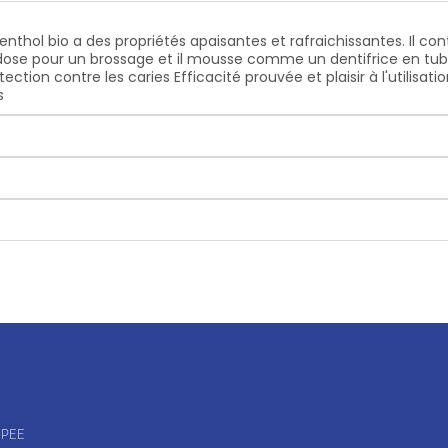
Menthol bio a des propriétés apaisantes et rafraichissantes. Il 
 dose pour un brossage et il mousse comme un dentifrice en tube
ction contre les caries Efficacité prouvée et plaisir à l'utilisat
s
OPEE