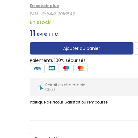
En savoir plus
EAN :
3664492016542
En stock
11
,
04
€ TTC
Ajouter au panier
Paiements 100% sécurisés
Retrait en pharmacie
Offert
Politique de retour
Satisfait ou remboursé