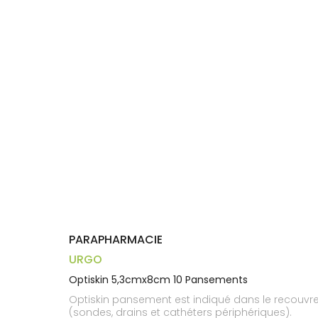
Aliments
DISPOSITIFS
D’ORDONNANCE
Orthopédie
Vétérinaire
VISAGE-
Etendre
MÉDICAUX
Compléments
CORPS-
Trousse à
alimentaires
CHEVEUX
VOTRE
pharmacie
APPLICATION
Dispositifs
Cheveux
DE SANTÉ
médicaux
Corps
Homme
Solaire
Visage
PARAPHARMACIE
URGO
Optiskin 5,3cmx8cm 10 Pansements
Optiskin pansement est indiqué dans le recouvrem
(sondes, drains et cathéters périphériques).