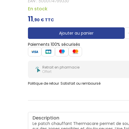
EAN :
5000174799330
vos activités quotidiennes (maximum 8 heures pa
pour les personnes de plus de 55 ans).
En stock
11
,
90
€ TTC
Ajouter au panier
Paiements 100% sécurisés
Retrait en pharmacie
Offert
Politique de retour
Satisfait ou remboursé
Description
Le patch chauffant Thermacare permet de soul
sur des zones sensibles et douloureuses. Une fo