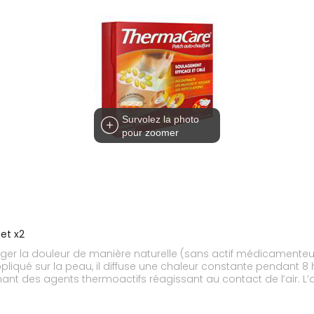
Survolez la photo
pour zoomer
et x2
er la douleur de manière naturelle (sans actif médicamenteux
pliqué sur la peau, il diffuse une chaleur constante pendant 
t des agents thermoactifs réagissant au contact de l’air. L’act
iculaires soulagées et la mobilité ainsi améliorée. Grâce à s
s et des poignets, le patch chauffant Thermacare est agréab