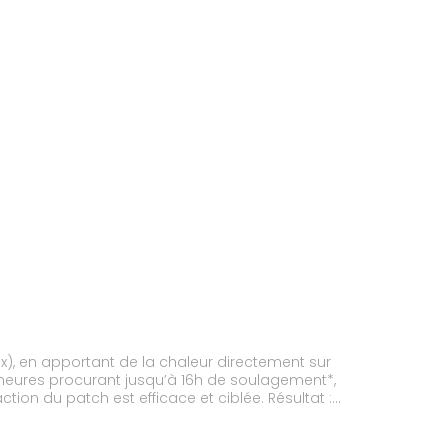
), en apportant de la chaleur directement sur
8 heures procurant jusqu’à 16h de soulagement*,
ion du patch est efficace et ciblée. Résultat :
on format ergonomique s’adaptant aux
le à porter et vous accompagne tout au long de