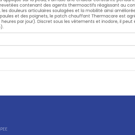
revetées contenant des agents thermoactifs réagissant au contac
s, les douleurs articulaires soulagées et la mobilité ainsi amél
paules et des poignets, le patch chauffant Thermacare est ag
heures par jour). Discret sous les vêtements et inodore, il pe
).
OPEE