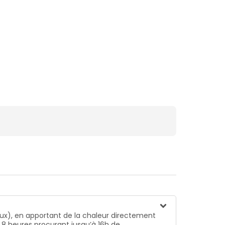
ement se porter par-dessus un vêtement (demandé
x), en apportant de la chaleur directement
t 8 heures procurant jusqu’à 16h de