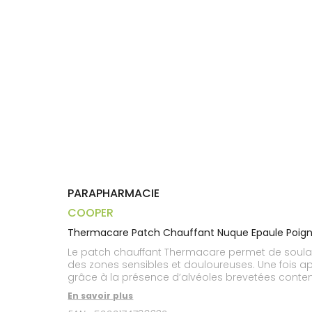
Aliments
DISPOSITIFS
D’ORDONNANCE
Orthopédie
Vétérinaire
VISAGE-
Etendre
MÉDICAUX
Compléments
CORPS-
Trousse à
alimentaires
CHEVEUX
VOTRE
pharmacie
APPLICATION
Dispositifs
Cheveux
DE SANTÉ
médicaux
Corps
Homme
Solaire
Visage
PARAPHARMACIE
COOPER
Thermacare Patch Chauffant Nuque Epaule Poign
Le patch chauffant Thermacare permet de soulag
des zones sensibles et douloureuses. Une fois ap
grâce à la présence d’alvéoles brevetées contenan
les muscles sont décontractés, les douleurs art
En savoir plus
mouvements de la nuque, mais aussi des épaule