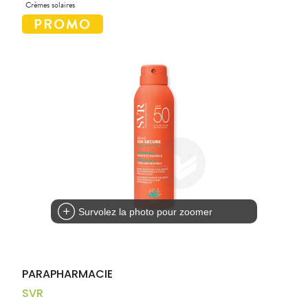
Aliments
Crèmes solaires
DISPOSITIFS
D’ORDONNANCE
Orthopédie
Vétérinaire
VISAGE-
Etendre
MÉDICAUX
Compléments
CORPS-
Trousse à
alimentaires
CHEVEUX
VOTRE
pharmacie
APPLICATION
Dispositifs
Cheveux
DE SANTÉ
médicaux
Corps
Homme
Solaire
Visage
Survolez la photo pour zoomer
PARAPHARMACIE
SVR