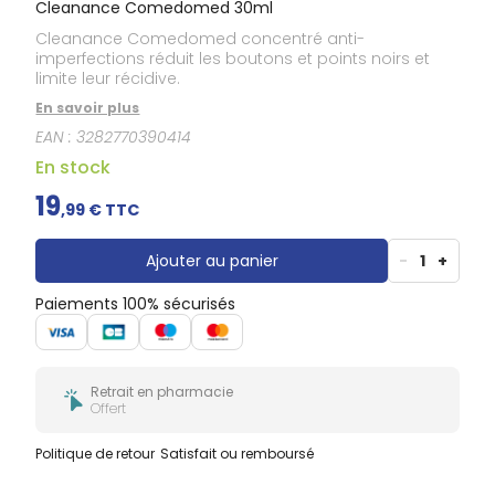
Cleanance Comedomed 30ml
Cleanance Comedomed concentré anti-
imperfections réduit les boutons et points noirs et
limite leur récidive.
En savoir plus
EAN :
3282770390414
En stock
19
,
99
€ TTC
Ajouter au panier
-
1
+
Paiements 100% sécurisés
Retrait en pharmacie
Offert
Politique de retour
Satisfait ou remboursé