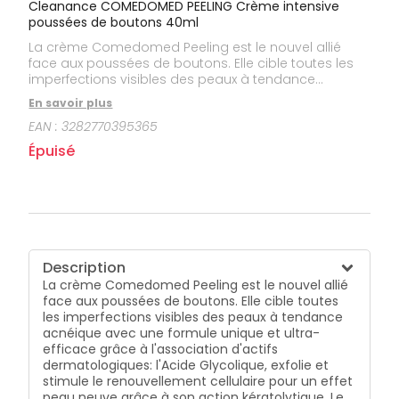
Cleanance COMEDOMED PEELING Crème intensive
poussées de boutons 40ml
La crème Comedomed Peeling est le nouvel allié
face aux poussées de boutons. Elle cible toutes les
imperfections visibles des peaux à tendance
acnéique avec une formule unique et ultra-efficace
En savoir plus
grâce à l'association d'actifs dermatologiques:
EAN :
3282770395365
l'Acide Glycolique, exfolie et stimule le renouvellement
cellulaire pour un effet peau neuve grâce à son
Épuisé
action kératolytique. Le Retinoid Booster, favorise la
résorption des boutons et la réduction des marques
résiduelles grâce à une association brevetée de
Retinal, forme la plus efficace de la Vitamine A et de
Comedoclastin. Elle s'applique le soir sur le visage
propre et sec dès l'apparition des imperfections et
jusqu'à leur disparition, avec une durée maximale de
Description
15 jours d'utilisation. Sa texture crème permet une
La crème Comedomed Peeling est le nouvel allié
absorption rapide du produit et au fini non gras sur
face aux poussées de boutons. Elle cible toutes
la peau.
les imperfections visibles des peaux à tendance
acnéique avec une formule unique et ultra-
efficace grâce à l'association d'actifs
dermatologiques: l'Acide Glycolique, exfolie et
stimule le renouvellement cellulaire pour un effet
peau neuve grâce à son action kératolytique. Le