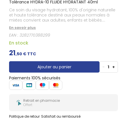
Tolérance HYDRA-10 FLUIDE HYDRATANT 40ml
Ce soin du visage hydratant, 100% d'origine naturelle
et haute tolérance destiné aux peaux normales à
mixtes convient aux adultes, enfants et bébés.
Enrichie en Acide hyaluronique, sa formule hydrate
En savoir plus
intensément la peau pendant 48H. TOLERANCE HYDRA-
EAN :
3282770388299
10 Fluide favorise l’hydratation naturelle de la peau et
restaure son confort au quotidien. Il préserve
En stock
l’équilibre naturel du microbiome cutané grâce à sa
formule mimétique de la peau brevetée. La texture
21
,
50
€ TTC
fraîche et légère de ce fluide visage, sans effet gras,
hydrate durablement. La pompe Cosmétique Stérile
anti-contamination protège parfaitement sa
Ajouter au panier
-
1
+
formule, sans conservateur ni parfum.
Paiements 100% sécurisés
Retrait en pharmacie
Offert
Politique de retour
Satisfait ou remboursé