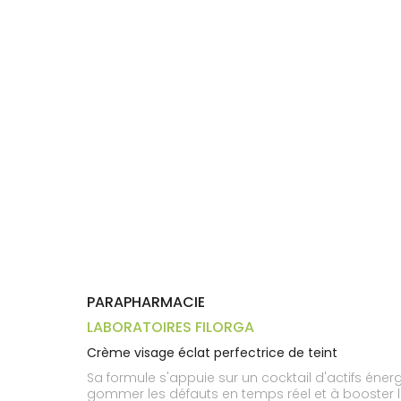
Aliments
DISPOSITIFS
D’ORDONNANCE
Orthopédie
Vétérinaire
VISAGE-
Etendre
MÉDICAUX
Compléments
CORPS-
Trousse à
alimentaires
CHEVEUX
VOTRE
pharmacie
APPLICATION
Dispositifs
Cheveux
DE SANTÉ
médicaux
Corps
Homme
Solaire
Visage
PARAPHARMACIE
LABORATOIRES FILORGA
Crème visage éclat perfectrice de teint
Sa formule s'appuie sur un cocktail d'actifs éne
gommer les défauts en temps réel et à booster l'é