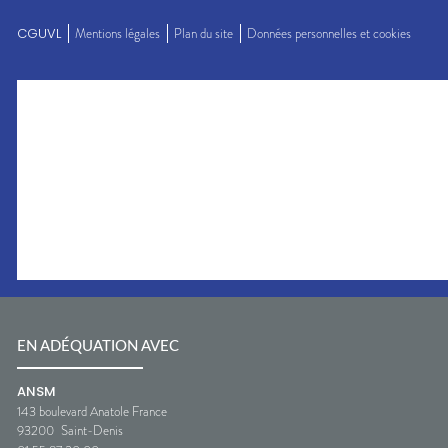
CGUVL
Mentions légales
Plan du site
Données personnelles et cookies
EN ADÉQUATION AVEC
ANSM
143 boulevard Anatole France
93200
Saint-Denis