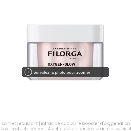
Survolez la photo pour zoomer
rgisant et repulpant [extrait de capucine booster d'oxygénatio
clat instantanément. À cette action perfectrice intensive vient