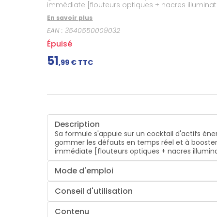
immédiate [flouteurs optiques + nacres illuminatr
En savoir plus
EAN :
3540550009032
Épuisé
51
,
99
€ TTC
Description
Sa formule s'appuie sur un cocktail d'actifs én
gommer les défauts en temps réel et à booster l
immédiate [flouteurs optiques + nacres illumina
Mode d'emploi
Conseil d'utilisation
Contenu