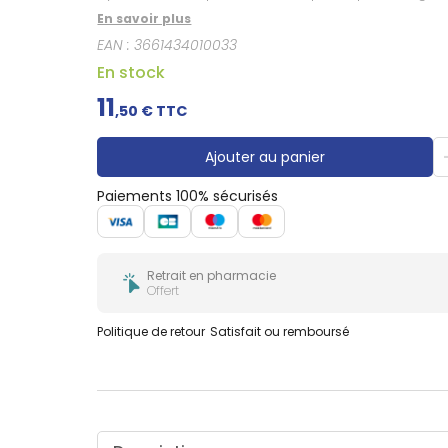
En savoir plus
EAN :
3661434010033
En stock
11
,
50
€ TTC
Ajouter au panier
Paiements 100% sécurisés
Retrait en pharmacie
Offert
Politique de retour
Satisfait ou remboursé