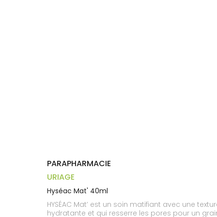
Aliments
DISPOSITIFS
D’ORDONNANCE
Orthopédie
Vétérinaire
VISAGE-
Etendre
MÉDICAUX
Compléments
CORPS-
Trousse à
alimentaires
CHEVEUX
VOTRE
pharmacie
APPLICATION
Dispositifs
Cheveux
DE SANTÉ
médicaux
Corps
Homme
Solaire
Visage
PARAPHARMACIE
URIAGE
Hyséac Mat' 40ml
HYSÉAC Mat’ est un soin matifiant avec une textu
hydratante et qui resserre les pores pour un grai