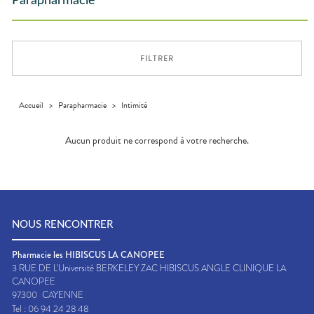
Parapharmacie
Aliments
DISPOSITIFS
D’ORDONNANCE
Orthopédie
Vétérinaire
VISAGE-
Etendre
MÉDICAUX
Compléments
CORPS-
Trousse à
alimentaires
CHEVEUX
VOTRE
pharmacie
APPLICATION
Dispositifs
Cheveux
DE SANTÉ
FILTRER
médicaux
Corps
Homme
Solaire
Accueil
>
Parapharmacie
>
Intimité
Visage
Aucun produit ne correspond à votre recherche.
NOUS RENCONTRER
Pharmacie les HIBISCUS LA CANOPEE
3 RUE DE L'Université BERKELEY ZAC HIBISCUS ANGLE CLINIQUE LA
CANOPEE
97300
CAYENNE
Tel :
06 94 24 28 48