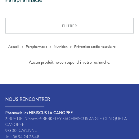
Parapharmacie
Aliments
DISPOSITIFS
D’ORDONNANCE
Orthopédie
Vétérinaire
VISAGE-
Etendre
MÉDICAUX
Compléments
CORPS-
Trousse à
alimentaires
CHEVEUX
VOTRE
pharmacie
APPLICATION
Dispositifs
Cheveux
DE SANTÉ
FILTRER
médicaux
Corps
Homme
Solaire
Accueil
>
Parapharmacie
>
Nutrition
>
Prévention cardio-vasculaire
Visage
Aucun produit ne correspond à votre recherche.
NOUS RENCONTRER
Pharmacie les HIBISCUS LA CANOPEE
3 RUE DE L'Université BERKELEY ZAC HIBISCUS ANGLE CLINIQUE LA
CANOPEE
97300
CAYENNE
Tel :
06 94 24 28 48